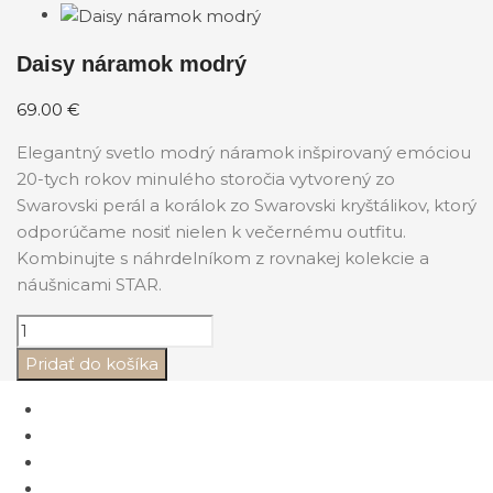
Daisy náramok modrý
69.00
€
Elegantný svetlo modrý náramok inšpirovaný emóciou
20-tych rokov minulého storočia vytvorený zo
Swarovski perál a korálok zo Swarovski kryštálikov, ktorý
odporúčame nosiť nielen k večernému outfitu.
Kombinujte s náhrdelníkom z rovnakej kolekcie a
náušnicami STAR.
Pridať do košíka