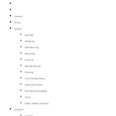
Domov
O nás
Eshop
Novinky
Náušnice
Náhrdelníky
Náramky
Prstene
Pánske šperky
Čelenky
Gumičky do vlasov
Spony do vlasov
Darčekové poukážky
SALE
Výber podľa La García
Kolekcie
Amalia