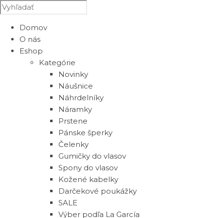
Domov
O nás
Eshop
Kategórie
Novinky
Náušnice
Náhrdelníky
Náramky
Prstene
Pánske šperky
Čelenky
Gumičky do vlasov
Spony do vlasov
Kožené kabelky
Darčekové poukážky
SALE
Výber podľa La García