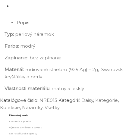
Popis
Typ:
perlový náramok
Farba:
modrý
Zapínanie:
bez zapínania
Materiál:
rodiované striebro (925 Ag) – 2g, Swarovski
kryštáliky a perly
Vlastnosti materiálu:
matný a lesklý
Katalógové číslo:
NRE015
Kategórií:
Daisy
,
Kategórie
,
Kolekcie
,
Náramky
,
‎Všetky
Zákaznický servis
Dodanie a platba
Výmena a vrátenie tovaru
Starostlivosť a opravy