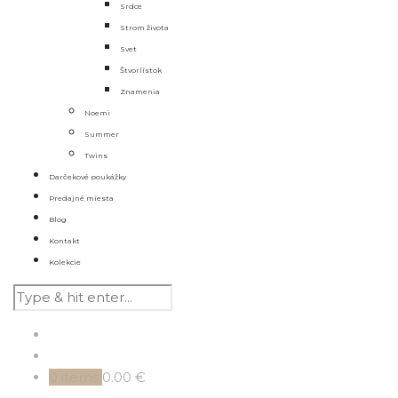
Srdce
Strom života
Svet
Štvorlístok
Znamenia
Noemi
Summer
Twins
Darčekové poukážky
Predajné miesta
Blog
Kontakt
Kolekcie
0
items
0.00 €