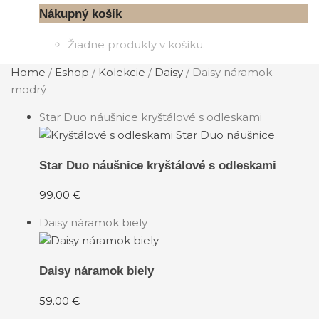
Nákupný košík
Žiadne produkty v košíku.
Home
/
Eshop
/
Kolekcie
/
Daisy
/
Daisy náramok
modrý
Star Duo náušnice kryštálové s odleskami
Star Duo náušnice kryštálové s odleskami
99.00
€
Daisy náramok biely
Daisy náramok biely
59.00
€