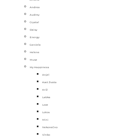
Andrea
Audrey
Crystal
Daisy
Energy
Garciela
Helene
Muse
My Happiness
Anjel
Kvet života
Kríž
Labka
Love
Lotos
Mini
Nekonečno
Slnko