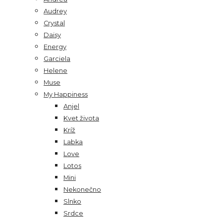
Audrey
Crystal
Daisy
Energy
Garciela
Helene
Muse
My Happiness
Anjel
Kvet života
Kríž
Labka
Love
Lotos
Mini
Nekonečno
Slnko
Srdce