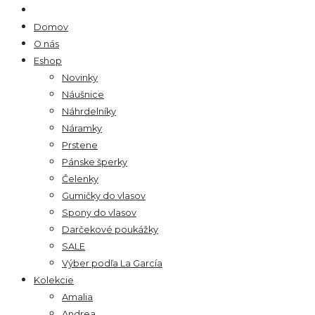
Domov
O nás
Eshop
Novinky
Náušnice
Náhrdelníky
Náramky
Prstene
Pánske šperky
Čelenky
Gumičky do vlasov
Spony do vlasov
Darčekové poukážky
SALE
Výber podľa La García
Kolekcie
Amalia
Andrea