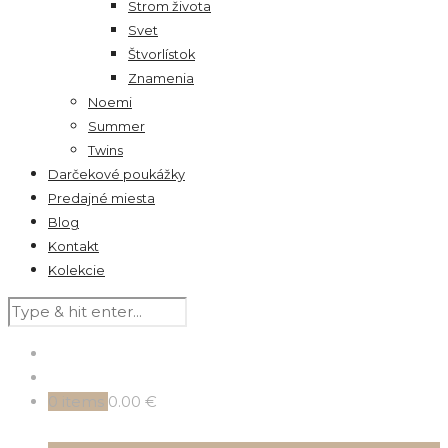
Strom života
Svet
Štvorlístok
Znamenia
Noemi
Summer
Twins
Darčekové poukážky
Predajné miesta
Blog
Kontakt
Kolekcie
0
items
0.00 €