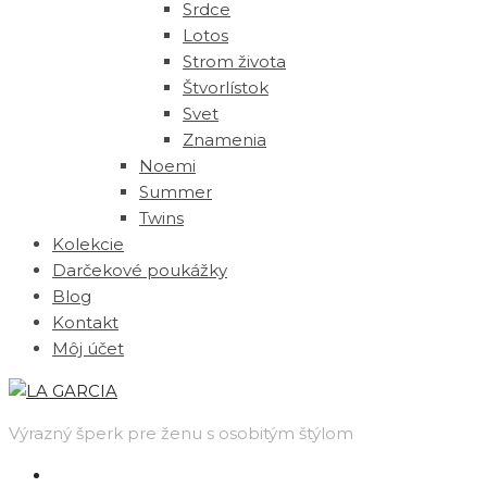
Srdce
Lotos
Strom života
Štvorlístok
Svet
Znamenia
Noemi
Summer
Twins
Kolekcie
Darčekové poukážky
Blog
Kontakt
Môj účet
Výrazný šperk pre ženu s osobitým štýlom