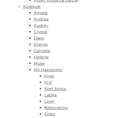
Výber podľa La García
Kolekcie
Amalia
Andrea
Audrey
Crystal
Daisy
Energy
Garciela
Helene
Muse
‎My Happiness
Anjel
Kríž
Kvet života
Labka
Love
Nekonečno
Slnko