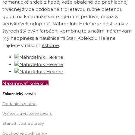
romantické srdce z hadej kože obalené do priehľadnej
trvácnej živice ozdobené trblietavou ručne pletenou
guľou na karabínke viete z jemnej perlovej retiazky
kedykoľvek odopnúť. Náhrdelník Helene je dostupný v
štyroch štýlovýh farbách. Kombinujte s našimi náramkami
My happiness a náušnicami Star. Kolekciu Helene
nájdete v našom
eshope
.
Nakupovať kolekciu
Zákaznický servis
Dodanie a platba
Výmena a vrátenie tovaru
Starostlivosť a opravy
Obchodné podmienky