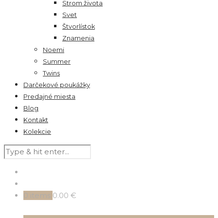
Strom života
Svet
Štvorlístok
Znamenia
Noemi
Summer
Twins
Darčekové poukážky
Predajné miesta
Blog
Kontakt
Kolekcie
0
items
0.00 €