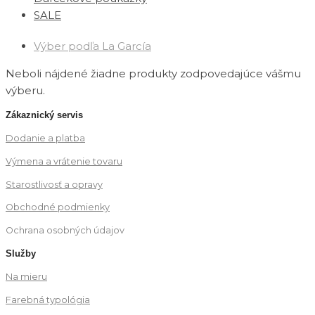
SALE
Výber podľa La García
Neboli nájdené žiadne produkty zodpovedajúce vášmu
výberu.
Zákaznický servis
Dodanie a platba
Výmena a vrátenie tovaru
Starostlivosť a opravy
Obchodné podmienky
Ochrana osobných údajov
Služby
Na mieru
Farebná typológia