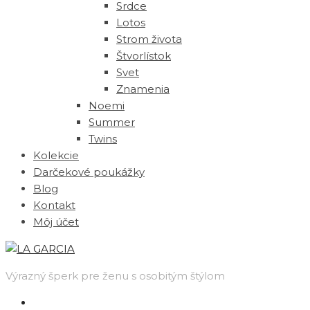
Srdce
Lotos
Strom života
Štvorlístok
Svet
Znamenia
Noemi
Summer
Twins
Kolekcie
Darčekové poukážky
Blog
Kontakt
Môj účet
Výrazný šperk pre ženu s osobitým štýlom