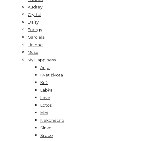
Audrey
Crystal
Daisy
Energy
Garciela
Helene
Muse
My Happiness
Anjel
Kvet života
Kríž
Labka
Love
Lotos
Mini
Nekonečno
Slnko
Srdce