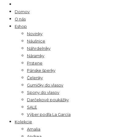
Domov
O nás
Eshop
Novinky
Náušnice
Náhrdelníky
Náramky
Prstene
Pánske šperky
Čelenky
Gumičky do vlasov
Spony do vlasov
Darčekové poukážky
SALE
Výber podľa La García
Kolekcie
Amalia
Andrea