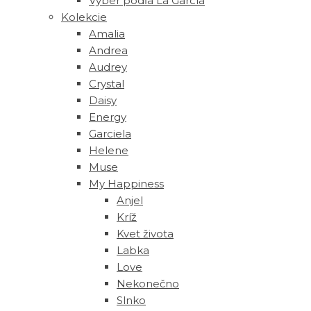
Výber podľa La García
Kolekcie
Amalia
Andrea
Audrey
Crystal
Daisy
Energy
Garciela
Helene
Muse
‎My Happiness
Anjel
Kríž
Kvet života
Labka
Love
Nekonečno
Slnko