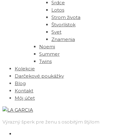
Srdce
Lotos
Strom života
Štvorlístok
Svet
Znamenia
Noemi
Summer
Twins
Kolekcie
Darčekové poukážky
Blog
Kontakt
Môj účet
Výrazný šperk pre ženu s osobitým štýlom