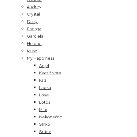
Audrey
Crystal
Daisy
Energy
Garciela
Helene
Muse
My Happiness
Anjel
Kvet života
Kríž
Labka
Love
Lotos
Mini
Nekonečno
Slnko
Srdce