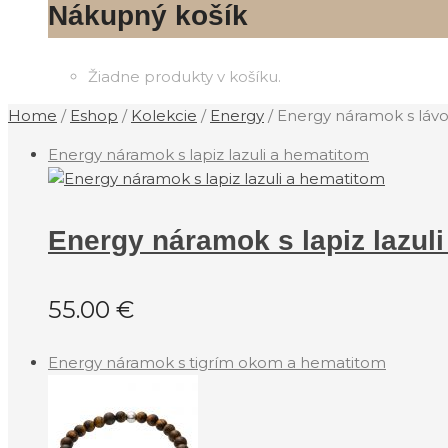
Nákupný košík
Žiadne produkty v košíku.
Home
/
Eshop
/
Kolekcie
/
‎Energy
/
Energy náramok s lá
Energy náramok s lapiz lazuli a hematitom
Energy náramok s lapiz lazul
55.00
€
Energy náramok s tigrím okom a hematitom