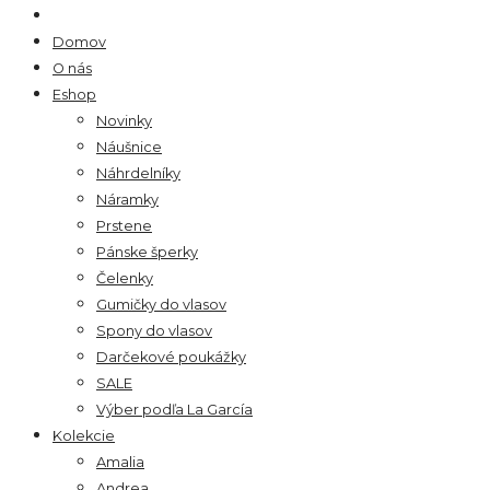
Domov
O nás
Eshop
Novinky
Náušnice
Náhrdelníky
Náramky
Prstene
Pánske šperky
Čelenky
Gumičky do vlasov
Spony do vlasov
Darčekové poukážky
SALE
Výber podľa La García
Kolekcie
Amalia
Andrea