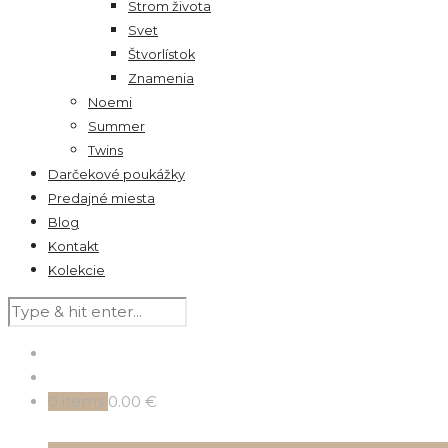
Strom života
Svet
Štvorlístok
Znamenia
Noemi
Summer
Twins
Darčekové poukážky
Predajné miesta
Blog
Kontakt
Kolekcie
0
items
0.00 €