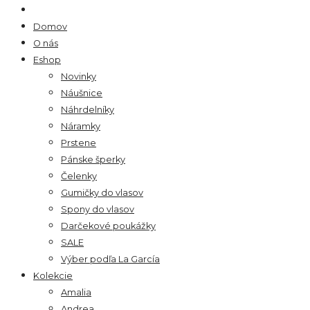
Domov
O nás
Eshop
Novinky
Náušnice
Náhrdelníky
Náramky
Prstene
Pánske šperky
Čelenky
Gumičky do vlasov
Spony do vlasov
Darčekové poukážky
SALE
Výber podľa La García
Kolekcie
Amalia
Andrea