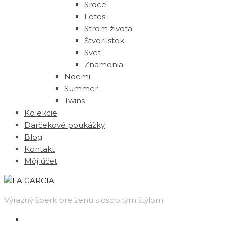
Srdce
Lotos
Strom života
Štvorlístok
Svet
Znamenia
Noemi
Summer
Twins
Kolekcie
Darčekové poukážky
Blog
Kontakt
Môj účet
Výrazný šperk pre ženu s osobitým štýlom