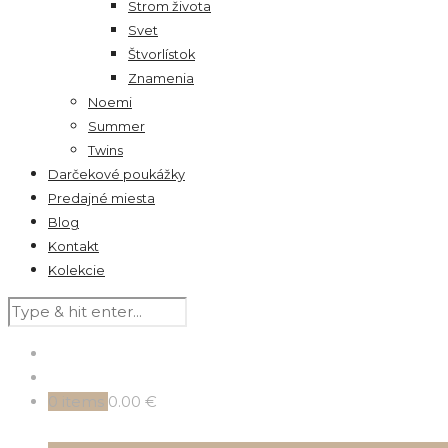
Strom života
Svet
Štvorlístok
Znamenia
Noemi
Summer
Twins
Darčekové poukážky
Predajné miesta
Blog
Kontakt
Kolekcie
0
items
0.00 €