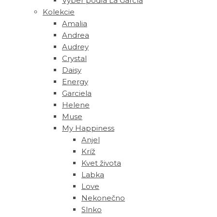
Výber podľa La García
Kolekcie
Amalia
Andrea
Audrey
Crystal
Daisy
Energy
Garciela
Helene
Muse
‎My Happiness
Anjel
Kríž
Kvet života
Labka
Love
Nekonečno
Slnko