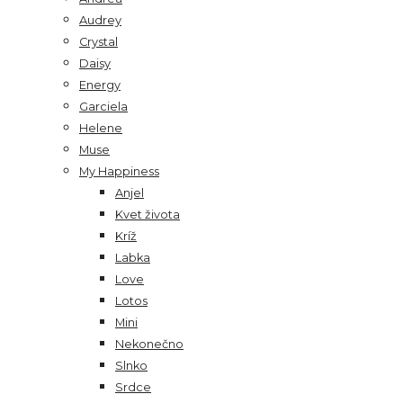
Audrey
Crystal
Daisy
Energy
Garciela
Helene
Muse
My Happiness
Anjel
Kvet života
Kríž
Labka
Love
Lotos
Mini
Nekonečno
Slnko
Srdce