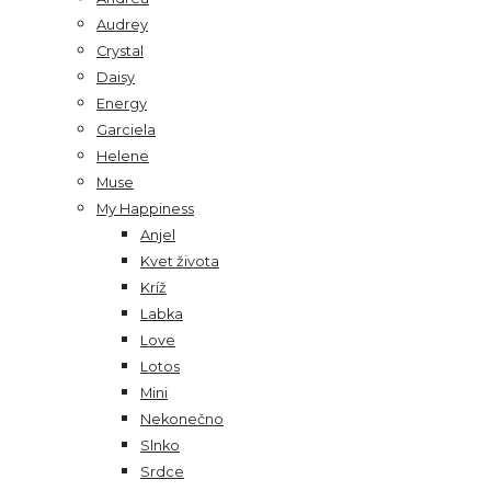
Audrey
Crystal
Daisy
Energy
Garciela
Helene
Muse
My Happiness
Anjel
Kvet života
Kríž
Labka
Love
Lotos
Mini
Nekonečno
Slnko
Srdce