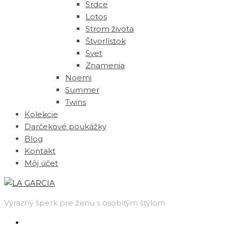
Srdce
Lotos
Strom života
Štvorlístok
Svet
Znamenia
Noemi
Summer
Twins
Kolekcie
Darčekové poukážky
Blog
Kontakt
Môj účet
Výrazný šperk pre ženu s osobitým štýlom