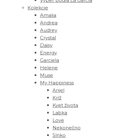
Výber podľa La García
Kolekcie
Amalia
Andrea
Audrey
Crystal
Daisy
Energy
Garciela
Helene
Muse
‎My Happiness
Anjel
Kríž
Kvet života
Labka
Love
Nekonečno
Slnko