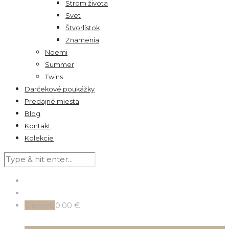
Strom života
Svet
Štvorlístok
Znamenia
Noemi
Summer
Twins
Darčekové poukážky
Predajné miesta
Blog
Kontakt
Kolekcie
0
items
0.00 €