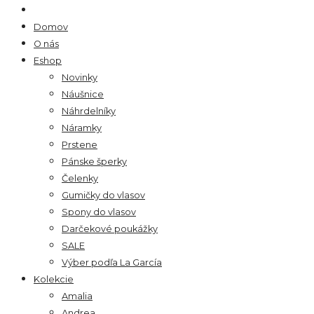
Domov
O nás
Eshop
Novinky
Náušnice
Náhrdelníky
Náramky
Prstene
Pánske šperky
Čelenky
Gumičky do vlasov
Spony do vlasov
Darčekové poukážky
SALE
Výber podľa La García
Kolekcie
Amalia
Andrea