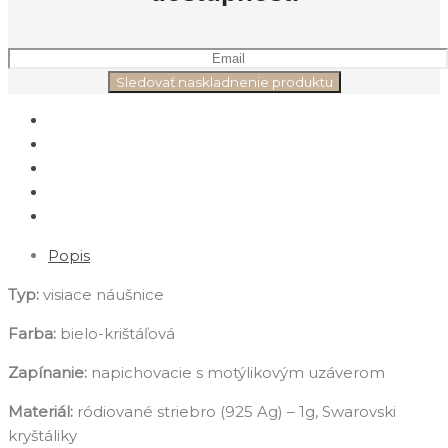
Popis
Typ:
visiace náušnice
Farba:
bielo-krištáľová
Zapínanie:
napichovacie s motýlikovým uzáverom
Materiál:
ródiované striebro (925 Ag) – 1g, Swarovski
kryštáliky