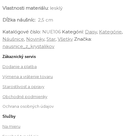
Vlastnosti materiálu:
lesklý
Dĺžka náušníc:
2,5 cm
Katalógové číslo:
NUE106
Kategórií:
Daisy
,
Kategórie
,
Náušnice
,
Novinky
,
Star
,
‎Všetky
Značka:
nausnice_z_krystalikov
Zákaznický servis
Dodanie a platba
Výmena a vrátenie tovaru
Starostlivosť a opravy
Obchodné podmienky
Ochrana osobných údajov
Služby
Na mieru