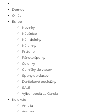
Domov
O nás
Eshop
Novinky
Náušnice
Náhrdelníky
Náramky
Prstene
Pánske šperky
Čelenky
Gumičky do vlasov
Spony do vlasov
Darčekové poukážky
SALE
Výber podľa La García
Kolekcie
Amalia
Andrea