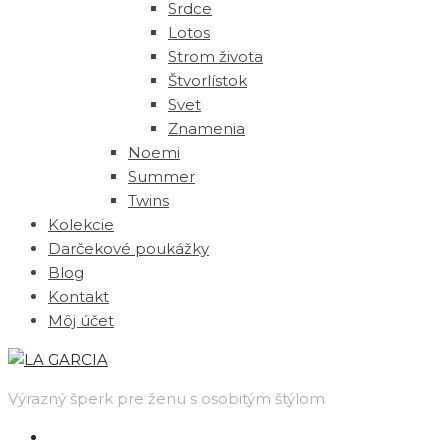
Srdce
Lotos
Strom života
Štvorlístok
Svet
Znamenia
Noemi
Summer
Twins
Kolekcie
Darčekové poukážky
Blog
Kontakt
Môj účet
Výrazný šperk pre ženu s osobitým štýlom