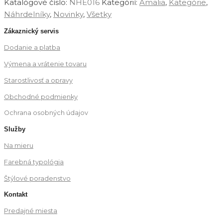
Katalógové číslo:
NHE016
Kategórií:
‎Amalia
,
Kategórie
,
Náhrdelníky
,
Novinky
,
‎Všetky
Zákaznický servis
Dodanie a platba
Výmena a vrátenie tovaru
Starostlivosť a opravy
Obchodné podmienky
Ochrana osobných údajov
Služby
Na mieru
Farebná typológia
Štýlové poradenstvo
Kontakt
Predajné miesta