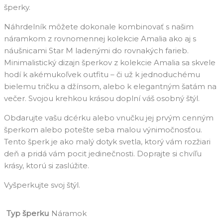
šperky.
Náhrdelník môžete dokonale kombinovať s našim
náramkom z rovnomennej kolekcie Amalia ako aj s
náušnicami Star M ladenými do rovnakých farieb.
Minimalistický dizajn šperkov z kolekcie Amalia sa skvele
hodí k akémukoľvek outfitu – či už k jednoduchému
bielemu tričku a džínsom, alebo k elegantným šatám na
večer. Svojou krehkou krásou doplní váš osobný štýl.
Obdarujte vašu dcérku alebo vnučku jej prvým cenným
šperkom alebo potešte seba malou výnimočnosťou.
Tento šperk je ako malý dotyk svetla, ktorý vám rozžiari
deň a pridá vám pocit jedinečnosti. Doprajte si chvíľu
krásy, ktorú si zaslúžite.
Vyšperkujte svoj štýl.
Typ šperku
Náramok