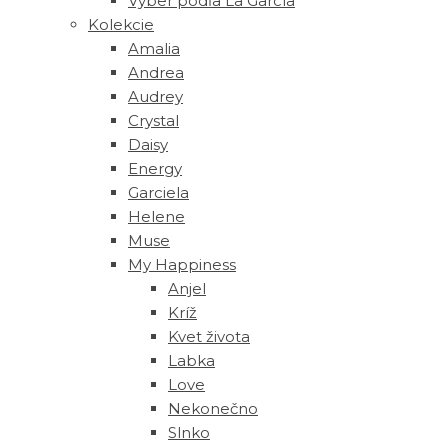
Výber podľa La García
Kolekcie
Amalia
Andrea
Audrey
Crystal
Daisy
Energy
Garciela
Helene
Muse
‎My Happiness
Anjel
Kríž
Kvet života
Labka
Love
Nekonečno
Slnko