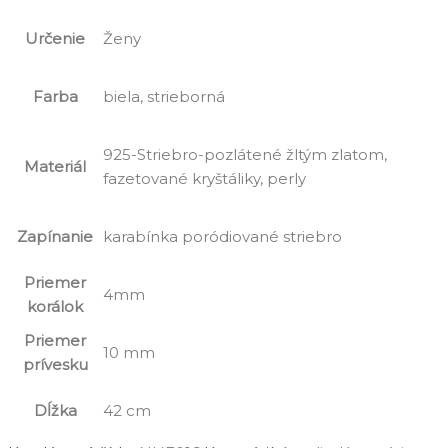
Určenie
Ženy
Farba
biela, strieborná
925-Striebro-pozlátené žltým zlatom,
Materiál
fazetované kryštáliky, perly
Zapínanie
karabínka poródiované striebro
Priemer
4mm
korálok
Priemer
10 mm
prívesku
Dĺžka
42 cm