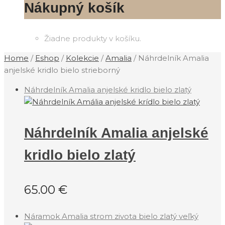
Nákupný košík
Žiadne produkty v košíku.
Home
/
Eshop
/
Kolekcie
/
‎Amalia
/
Náhrdelník Amalia
anjelské kridlo bielo strieborný
Náhrdelník Amalia anjelské kridlo bielo zlatý
Náhrdelník Amalia anjelské
kridlo bielo zlatý
65.00
€
Náramok Amalia strom zivota bielo zlatý veľký