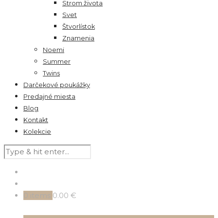
Strom života
Svet
Štvorlístok
Znamenia
Noemi
Summer
Twins
Darčekové poukážky
Predajné miesta
Blog
Kontakt
Kolekcie
0
items
0.00 €