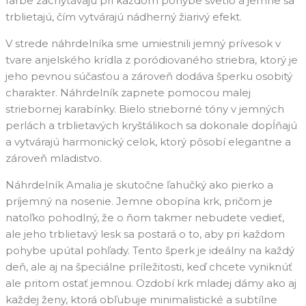
farbe zachytávajú pri každom pohybe svetlo a jemne sa
trblietajú, čím vytvárajú nádherný žiarivý efekt.
V strede náhrdelníka sme umiestnili jemný prívesok v
tvare anjelského krídla z poródiovaného striebra, ktorý je
jeho pevnou súčasťou a zároveň dodáva šperku osobitý
charakter. Náhrdelník zapnete pomocou malej
striebornej karabínky. Bielo strieborné tóny v jemných
perlách a trblietavých kryštálikoch sa dokonale dopĺňajú
a vytvárajú harmonický celok, ktorý pôsobí elegantne a
zároveň mladistvo.
Náhrdelník Amalia je skutočne ľahučký ako pierko a
príjemný na nosenie. Jemne obopína krk, pričom je
natoľko pohodlný, že o ňom takmer nebudete vedieť,
ale jeho trblietavý lesk sa postará o to, aby pri každom
pohybe upútal pohľady. Tento šperk je ideálny na každý
deň, ale aj na špeciálne príležitosti, keď chcete vyniknúť
ale pritom ostať jemnou. Ozdobí krk mladej dámy ako aj
každej ženy, ktorá obľubuje minimalistické a subtílne