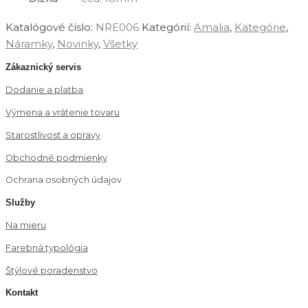
Katalógové číslo:
NRE006
Kategórií:
‎Amalia
,
Kategórie
,
Náramky
,
Novinky
,
‎Všetky
Zákaznický servis
Dodanie a platba
Výmena a vrátenie tovaru
Starostlivosť a opravy
Obchodné podmienky
Ochrana osobných údajov
Služby
Na mieru
Farebná typológia
Štýlové poradenstvo
Kontakt