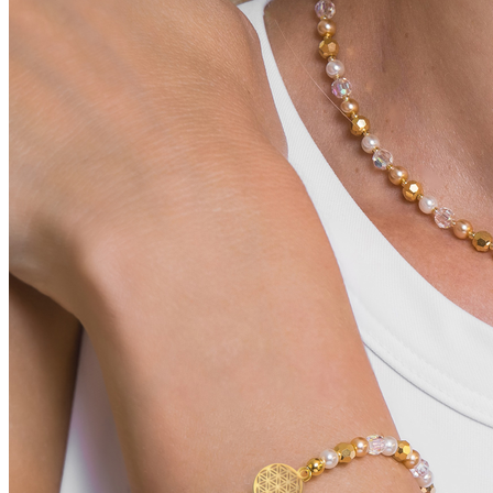
Náramok Amalia kvet života bielo zlatý je jemný, ľahučký
a elegantný šperk. Vyrobený z jemných voskovaných
perál a trblietavých kryštálikov, s príveskom v tvare kvetu
života, ktorý symbolizuje jednotu a život v harmónii.
Navlečený na elastickej gumičke, pohodlne sa
prispôsobí každému zápästiu.
Ručne vyrobený šperk
Pridať do košíka
Popis
Ďalšie informácie