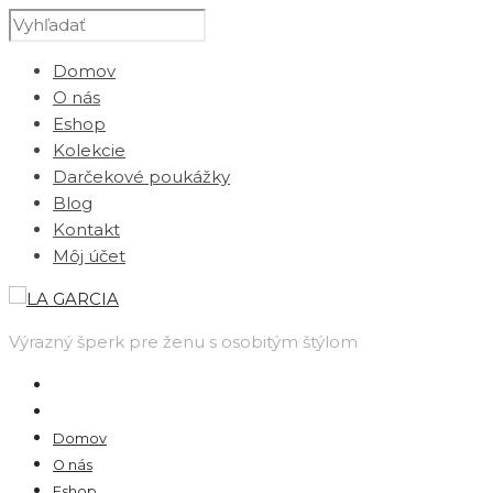
Domov
O nás
Eshop
Kolekcie
Darčekové poukážky
Blog
Kontakt
Môj účet
Výrazný šperk pre ženu s osobitým štýlom
Domov
O nás
Eshop