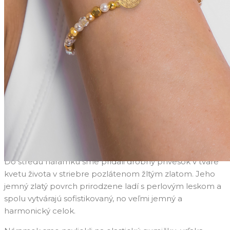
Náramok Amalia kvet života
bielo zlatý
Náramok Amalia kvet života sme ručne vytvorili pre ženy,
ktoré si cenia jemnosť, eleganciu a krásu ukrytú v
detailoch. Použili sme voskované perly v bielej a zlatej
farbe a harmonicky sme ich doplnili trblietavými
brúsenými kryštálikmi. Tie pri každom pohybe
zachytávajú svetlo a vytvárajú nežný lesk, ktorý zaujme,
no zároveň pôsobí subtílne.
Do stredu náramku sme pridali drobný prívesok v tvare
kvetu života v striebre pozlátenom žltým zlatom. Jeho
jemný zlatý povrch prirodzene ladí s perlovým leskom a
spolu vytvárajú sofistikovaný, no veľmi jemný a
harmonický celok.