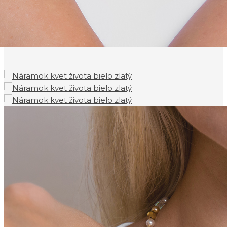
Náramok Amalia kvet zivota
bielo zlatý
42.00
€