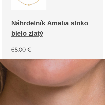
Náhrdelník Amalia slnko
bielo zlatý
65.00
€