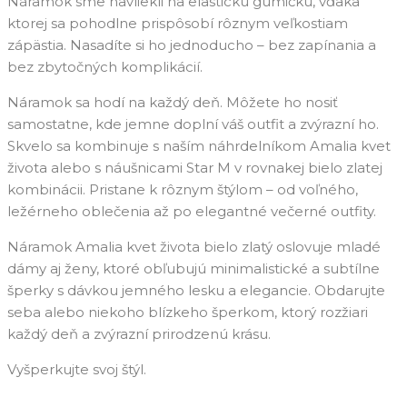
Náramok sme navliekli na elastickú gumičku, vďaka
ktorej sa pohodlne prispôsobí rôznym veľkostiam
zápästia. Nasadíte si ho jednoducho – bez zapínania a
bez zbytočných komplikácií.
Náramok sa hodí na každý deň. Môžete ho nosiť
samostatne, kde jemne doplní váš outfit a zvýrazní ho.
Skvelo sa kombinuje s naším náhrdelníkom Amalia kvet
života alebo s náušnicami Star M v rovnakej bielo zlatej
kombinácii. Pristane k rôznym štýlom – od voľného,
ležérneho oblečenia až po elegantné večerné outfity.
Náramok Amalia kvet života bielo zlatý oslovuje mladé
dámy aj ženy, ktoré obľubujú minimalistické a subtílne
šperky s dávkou jemného lesku a elegancie. Obdarujte
seba alebo niekoho blízkeho šperkom, ktorý rozžiari
každý deň a zvýrazní prirodzenú krásu.
Vyšperkujte svoj štýl.