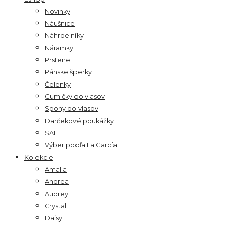
Novinky
Náušnice
Náhrdelníky
Náramky
Prstene
Pánske šperky
Čelenky
Gumičky do vlasov
Spony do vlasov
Darčekové poukážky
SALE
Výber podľa La García
Kolekcie
Amalia
Andrea
Audrey
Crystal
Daisy