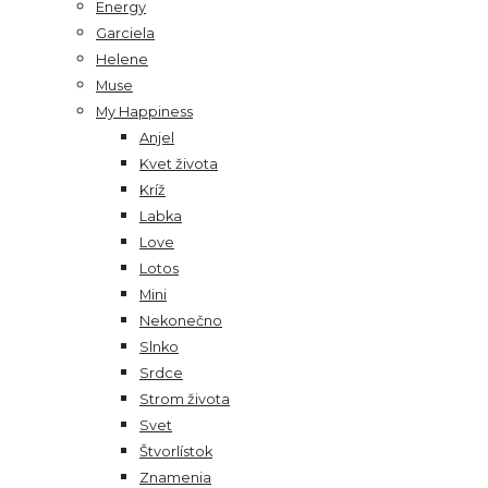
Energy
Garciela
Helene
Muse
My Happiness
Anjel
Kvet života
Kríž
Labka
Love
Lotos
Mini
Nekonečno
Slnko
Srdce
Strom života
Svet
Štvorlístok
Znamenia