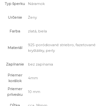
Typ šperku
Náramok
Určenie
Ženy
Farba
zlatá, biela
925-poródiované striebro, fazetované
Materiál
kryštáliky, perly
Zapínanie
bez zapínania
Priemer
4mm
korálok
Priemer
10 mm
prívesku
Dĺžka
cca. 18mm