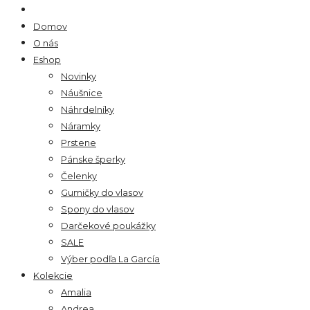
Domov
O nás
Eshop
Novinky
Náušnice
Náhrdelníky
Náramky
Prstene
Pánske šperky
Čelenky
Gumičky do vlasov
Spony do vlasov
Darčekové poukážky
SALE
Výber podľa La García
Kolekcie
Amalia
Andrea