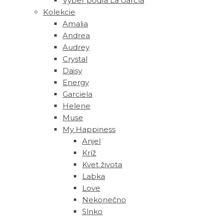
Výber podľa La García
Kolekcie
Amalia
Andrea
Audrey
Crystal
Daisy
Energy
Garciela
Helene
Muse
‎My Happiness
Anjel
Kríž
Kvet života
Labka
Love
Nekonečno
Slnko