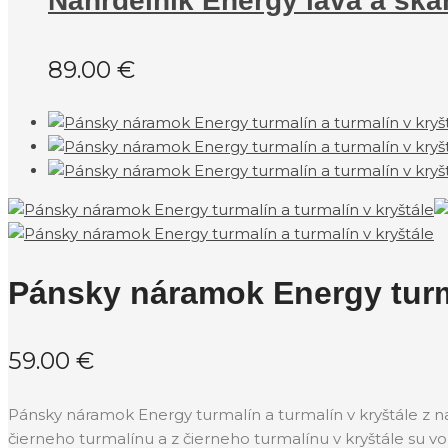
Náhrdelník Energy láva a sk
89.00
€
Pánsky náramok Energy turma
59.00
€
Pánsky náramok Energy turmalín a turmalín v kryštále z n
čierneho turmalínu a z čierneho turmalínu v kryštále su v