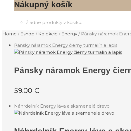
Nákupný košík
Žiadne produkty v košíku.
Home
/
Eshop
/
Kolekcie
/
‎Energy
/
Pánsky náramok Energy
Pánsky náramok Energy čierny turmalín a lapis
Pánsky náramok Energy čierny
59.00
€
Náhrdelník Energy láva a skamenelé drevo