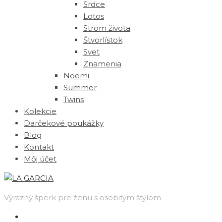
Srdce
Lotos
Strom života
Štvorlístok
Svet
Znamenia
Noemi
Summer
Twins
Kolekcie
Darčekové poukážky
Blog
Kontakt
Môj účet
Výrazný šperk pre ženu s osobitým štýlom