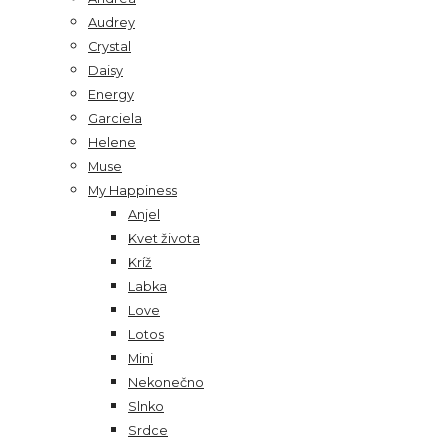
Audrey
Crystal
Daisy
Energy
Garciela
Helene
Muse
My Happiness
Anjel
Kvet života
Kríž
Labka
Love
Lotos
Mini
Nekonečno
Slnko
Srdce