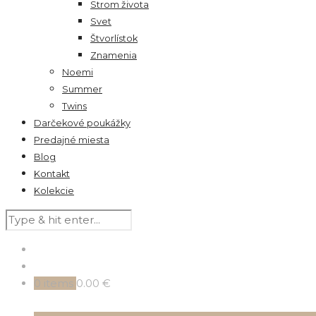
Strom života
Svet
Štvorlístok
Znamenia
Noemi
Summer
Twins
Darčekové poukážky
Predajné miesta
Blog
Kontakt
Kolekcie
0
items
0.00 €