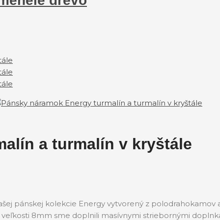
amenelé drevo
lín a turmalín v kryštále
ašej pánskej kolekcie Energy vytvorený z polodrahokamov a 
o veľkosti 8mm sme doplnili masívnymi striebornými doplnka