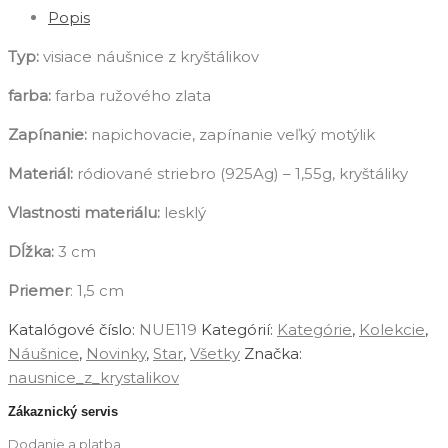
Popis
Typ:
visiace náušnice z kryštálikov
farba:
farba ružového zlata
Zapínanie:
napichovacie, zapínanie veľký motýlik
Materiál:
ródiované striebro (925Ag) – 1,55g, kryštáliky
Vlastnosti materiálu:
lesklý
Dĺžka:
3 cm
Priemer
: 1,5 cm
Katalógové číslo:
NUE119
Kategórií:
Kategórie
,
Kolekcie
,
Náušnice
,
Novinky
,
Star
,
‎Všetky
Značka:
nausnice_z_krystalikov
Zákaznický servis
Dodanie a platba