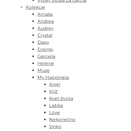
Výber podľa La García
Kolekcie
Amalia
Andrea
Audrey
Crystal
Daisy
Energy
Garciela
Helene
Muse
‎My Happiness
Anjel
Kríž
Kvet života
Labka
Love
Nekonečno
Slnko