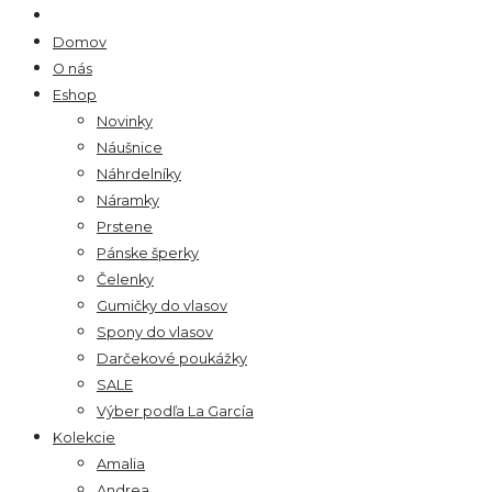
Domov
O nás
Eshop
Novinky
Náušnice
Náhrdelníky
Náramky
Prstene
Pánske šperky
Čelenky
Gumičky do vlasov
Spony do vlasov
Darčekové poukážky
SALE
Výber podľa La García
Kolekcie
Amalia
Andrea