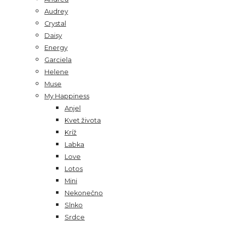
Audrey
Crystal
Daisy
Energy
Garciela
Helene
Muse
My Happiness
Anjel
Kvet života
Kríž
Labka
Love
Lotos
Mini
Nekonečno
Slnko
Srdce