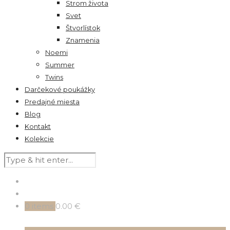
Strom života
Svet
Štvorlístok
Znamenia
Noemi
Summer
Twins
Darčekové poukážky
Predajné miesta
Blog
Kontakt
Kolekcie
0
items
0.00 €