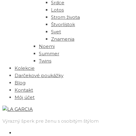
Srdce
Lotos
Strom života
Štvorlístok
Svet
Znamenia
Noemi
Summer
Twins
Kolekcie
Darčekové poukážky
Blog
Kontakt
Môj účet
Výrazný šperk pre ženu s osobitým štýlom