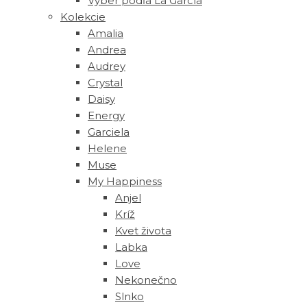
Výber podľa La García
Kolekcie
Amalia
Andrea
Audrey
Crystal
Daisy
Energy
Garciela
Helene
Muse
‎My Happiness
Anjel
Kríž
Kvet života
Labka
Love
Nekonečno
Slnko