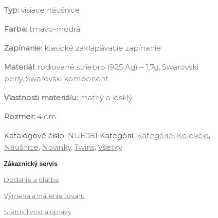
Typ:
visiace náušnice
Farba:
tmavo-modrá
Zapínanie:
klasické zaklapávacie zapínanie
Materiál:
rodiované striebro (925 Ag) – 1,7g, Swarovski
perly, Swarovski komponent
Vlastnosti materiálu:
matný a lesklý
Rozmer:
4 cm
Katalógové číslo:
NUE081
Kategórií:
Kategórie
,
Kolekcie
,
Náušnice
,
Novinky
,
‎Twins
,
‎Všetky
Zákaznický servis
Dodanie a platba
Výmena a vrátenie tovaru
Starostlivosť a opravy