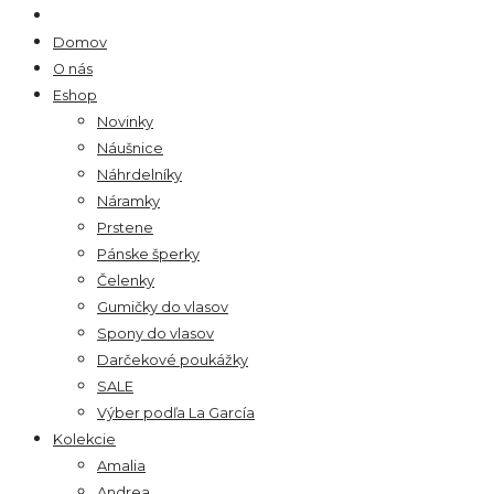
Domov
O nás
Eshop
Novinky
Náušnice
Náhrdelníky
Náramky
Prstene
Pánske šperky
Čelenky
Gumičky do vlasov
Spony do vlasov
Darčekové poukážky
SALE
Výber podľa La García
Kolekcie
Amalia
Andrea