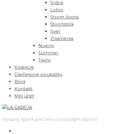
Srdce
Lotos
Strom života
Štvorlístok
Svet
Znamenia
Noemi
Summer
Twins
Kolekcie
Darčekové poukážky
Blog
Kontakt
Môj účet
Výrazný šperk pre ženu s osobitým štýlom