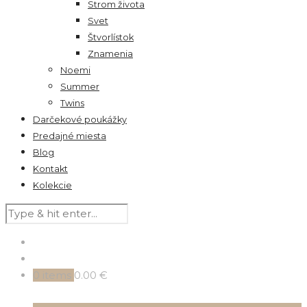
Strom života
Svet
Štvorlístok
Znamenia
Noemi
Summer
Twins
Darčekové poukážky
Predajné miesta
Blog
Kontakt
Kolekcie
0
items
0.00 €