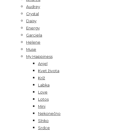
Audrey
Crystal
Daisy
Energy
Garciela
Helene
Muse
My Happiness
Anjel
Kvet života
Kríž
Labka
Love
Lotos
Mini
Nekonečno
Slnko
Srdce