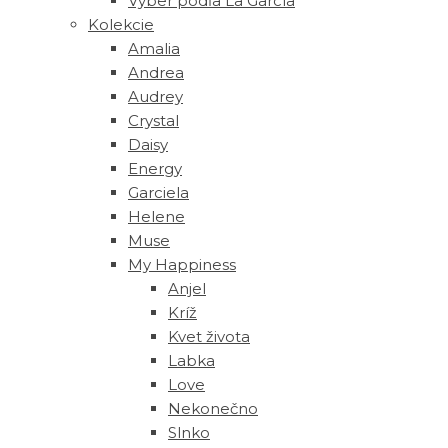
Výber podľa La García
Kolekcie
Amalia
Andrea
Audrey
Crystal
Daisy
Energy
Garciela
Helene
Muse
‎My Happiness
Anjel
Kríž
Kvet života
Labka
Love
Nekonečno
Slnko