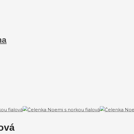
na
lová