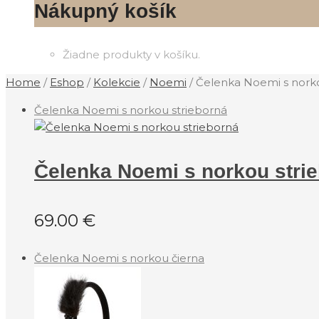
Nákupný košík
Žiadne produkty v košíku.
Home
/
Eshop
/
Kolekcie
/
‎Noemi
/
Čelenka Noemi s norko
Čelenka Noemi s norkou strieborná
Čelenka Noemi s norkou stri
69.00
€
Čelenka Noemi s norkou čierna