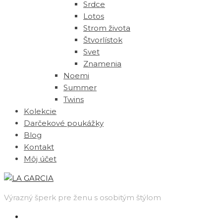
Srdce
Lotos
Strom života
Štvorlístok
Svet
Znamenia
Noemi
Summer
Twins
Kolekcie
Darčekové poukážky
Blog
Kontakt
Môj účet
Výrazný šperk pre ženu s osobitým štýlom