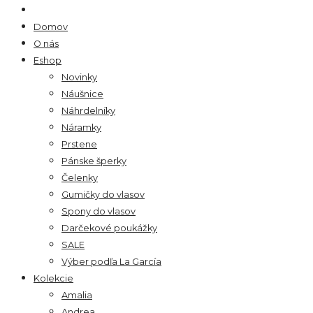
Domov
O nás
Eshop
Novinky
Náušnice
Náhrdelníky
Náramky
Prstene
Pánske šperky
Čelenky
Gumičky do vlasov
Spony do vlasov
Darčekové poukážky
SALE
Výber podľa La García
Kolekcie
Amalia
Andrea