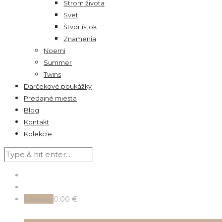
Strom života
Svet
Štvorlístok
Znamenia
Noemi
Summer
Twins
Darčekové poukážky
Predajné miesta
Blog
Kontakt
Kolekcie
0
items
0.00 €