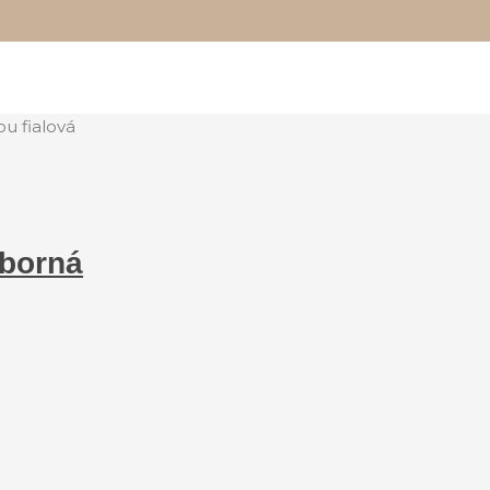
u fialová
eborná