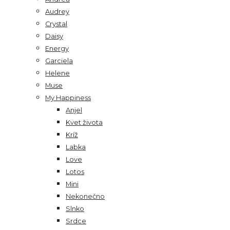
Audrey
Crystal
Daisy
Energy
Garciela
Helene
Muse
My Happiness
Anjel
Kvet života
Kríž
Labka
Love
Lotos
Mini
Nekonečno
Slnko
Srdce