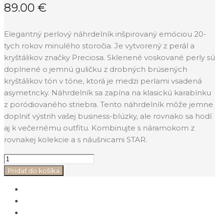
89.00
€
Elegantný perlový náhrdelník inšpirovaný emóciou 20-
tych rokov minulého storočia. Je vytvorený z perál a
kryštálikov značky Preciosa. Sklenené voskované perly sú
doplnené o jemnú guličku z drobných brúsených
kryštálikov tón v tóne, ktorá je medzi perlami vsadená
asymetricky. Náhrdelník sa zapína na klasickú karabínku
z poródiovaného striebra. Tento náhrdelník môže jemne
doplniť výstrih vašej business-blúzky, ale rovnako sa hodí
aj k večernému outfitu. Kombinujte s náramokom z
rovnakej kolekcie a s náušnicami STAR.
Pridať do košíka