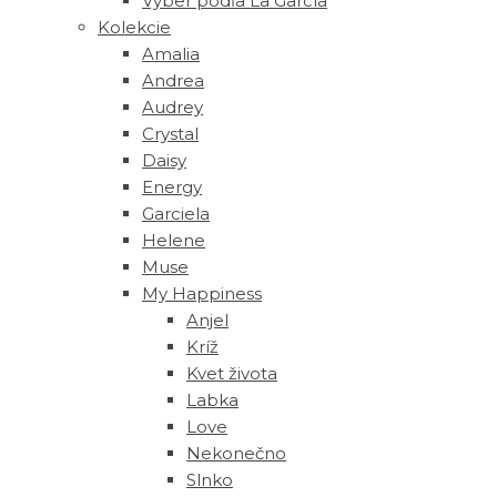
Výber podľa La García
Kolekcie
Amalia
Andrea
Audrey
Crystal
Daisy
Energy
Garciela
Helene
Muse
‎My Happiness
Anjel
Kríž
Kvet života
Labka
Love
Nekonečno
Slnko