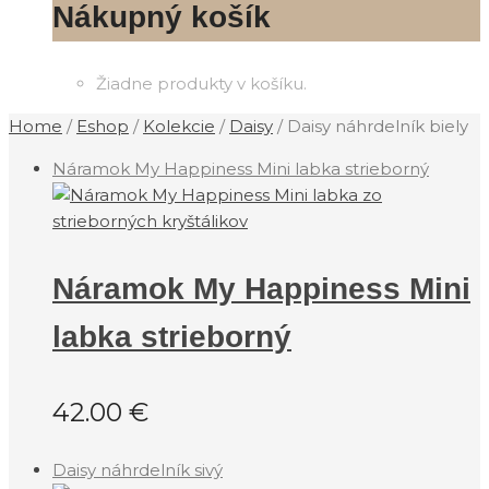
Nákupný košík
Žiadne produkty v košíku.
Home
/
Eshop
/
Kolekcie
/
Daisy
/
Daisy náhrdelník biely
Náramok My Happiness Mini labka strieborný
Náramok My Happiness Mini
labka strieborný
42.00
€
Daisy náhrdelník sivý