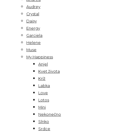
Audrey
Crystal
Daisy
Energy
Garciela
Helene
Muse
My Happiness
Anjel
Kvet života
Kríž
Labka
Love
Lotos
Mini
Nekonečno
Slnko
Srdce