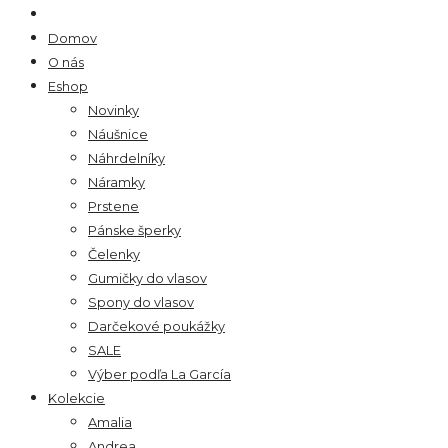
Domov
O nás
Eshop
Novinky
Náušnice
Náhrdelníky
Náramky
Prstene
Pánske šperky
Čelenky
Gumičky do vlasov
Spony do vlasov
Darčekové poukážky
SALE
Výber podľa La García
Kolekcie
Amalia
Andrea