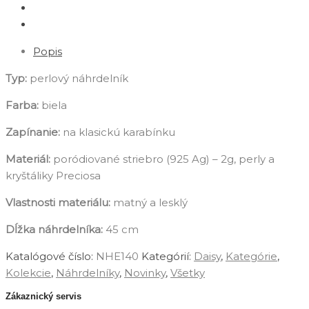
Popis
Typ:
perlový náhrdelník
Farba:
biela
Zapínanie:
na klasickú karabínku
Materiál:
poródiované striebro (925 Ag) – 2g, perly a
kryštáliky Preciosa
Vlastnosti materiálu:
matný a lesklý
Dĺžka náhrdelníka:
45 cm
Katalógové číslo:
NHE140
Kategórií:
Daisy
,
Kategórie
,
Kolekcie
,
Náhrdelníky
,
Novinky
,
‎Všetky
Zákaznický servis