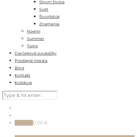
Strom života
Svet
Štvorlístok
Znamenia
Noemi
Summer
Twins
Darčekové poukážky
Predajné miesta
Blog
Kontakt
Kolekcie
0
items
0.00 €