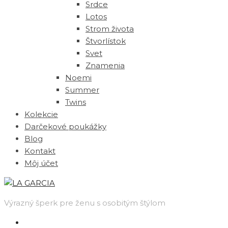
Srdce
Lotos
Strom života
Štvorlístok
Svet
Znamenia
Noemi
Summer
Twins
Kolekcie
Darčekové poukážky
Blog
Kontakt
Môj účet
Výrazný šperk pre ženu s osobitým štýlom