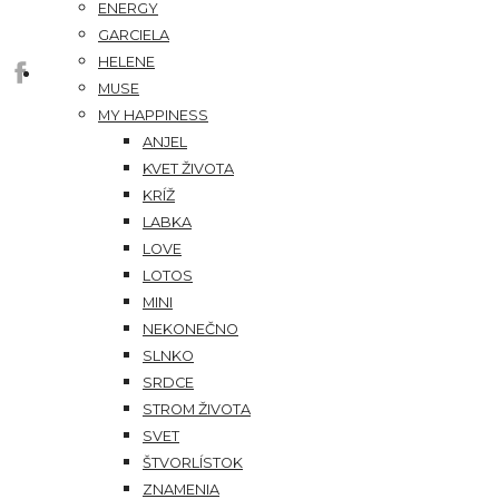
ENERGY
GARCIELA
HELENE
MUSE
MY HAPPINESS
ANJEL
KVET ŽIVOTA
KRÍŽ
LABKA
LOVE
LOTOS
MINI
NEKONEČNO
SLNKO
SRDCE
STROM ŽIVOTA
SVET
ŠTVORLÍSTOK
ZNAMENIA