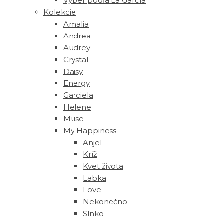
Výber podľa La García
Kolekcie
Amalia
Andrea
Audrey
Crystal
Daisy
Energy
Garciela
Helene
Muse
‎My Happiness
Anjel
Kríž
Kvet života
Labka
Love
Nekonečno
Slnko