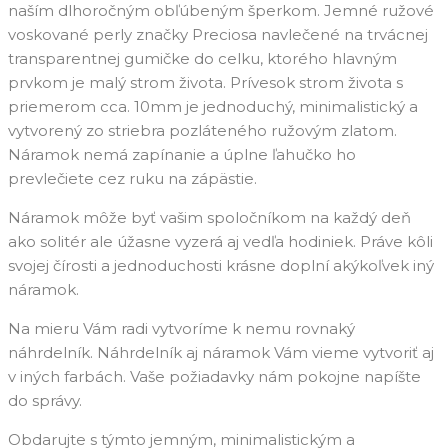
naším dlhoročným obľúbeným šperkom. Jemné ružové
voskované perly značky Preciosa navlečené na trvácnej
transparentnej gumičke do celku, ktorého hlavným
prvkom je malý strom života. Prívesok strom života s
priemerom cca. 10mm je jednoduchý, minimalistický a
vytvorený zo striebra pozláteného ružovým zlatom.
Náramok nemá zapínanie a úplne ľahučko ho
prevlečiete cez ruku na zápästie.
Náramok môže byť vašim spoločníkom na každý deň
ako solitér ale úžasne vyzerá aj vedľa hodiniek. Práve kôli
svojej čírosti a jednoduchosti krásne doplní akýkoľvek iný
náramok.
Na mieru Vám radi vytvoríme k nemu rovnaký
náhrdelník. Náhrdelník aj náramok Vám vieme vytvoriť aj
v iných farbách. Vaše požiadavky nám pokojne napíšte
do správy.
Obdarujte s týmto jemným, minimalistickým a