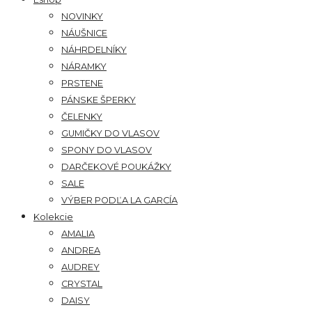
NOVINKY
NÁUŠNICE
NÁHRDELNÍKY
NÁRAMKY
PRSTENE
PÁNSKE ŠPERKY
ČELENKY
GUMIČKY DO VLASOV
SPONY DO VLASOV
DARČEKOVÉ POUKÁŽKY
SALE
VÝBER PODĽA LA GARCÍA
Kolekcie
AMALIA
ANDREA
AUDREY
CRYSTAL
DAISY