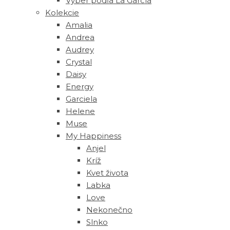
Výber podľa La García
Kolekcie
Amalia
Andrea
Audrey
Crystal
Daisy
Energy
Garciela
Helene
Muse
‎My Happiness
Anjel
Kríž
Kvet života
Labka
Love
Nekonečno
Slnko