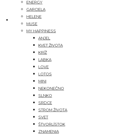
ENERGY
GARCIELA
HELENE
MUSE
MY HAPPINESS
ANJEL
KVET ŽIVOTA
KRÍŽ
LABKA
LOVE
LOTOS
MINI
NEKONEČNO
SLNKO
SRDCE
STROM ŽIVOTA
SVET
ŠTVORLÍSTOK
ZNAMENIA