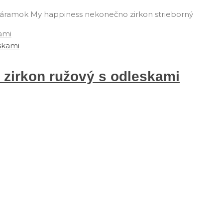
áramok My happiness nekonečno zirkon strieborný
ami
zirkon ružový s odleskami