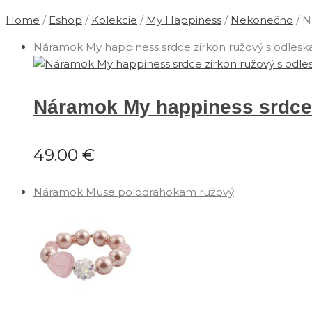
Home
/
Eshop
/
Kolekcie
/
‎My Happiness
/
Nekonečno
/
N
Náramok My happiness srdce zirkon ružový s odlesk
Náramok My happiness srdce 
49.00
€
Náramok Muse polodrahokam ružový