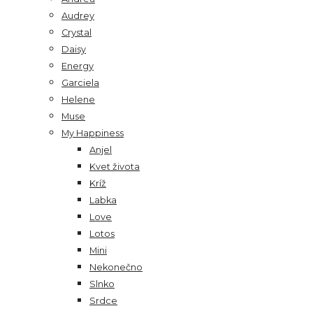
Audrey
Crystal
Daisy
Energy
Garciela
Helene
Muse
My Happiness
Anjel
Kvet života
Kríž
Labka
Love
Lotos
Mini
Nekonečno
Slnko
Srdce