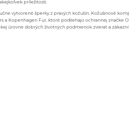
akejkoľvek príležitosti.
čne vytvorené šperky z pravých kožušín. Kožušinové kompo
urs a Kopenhagen Fur, ktoré podliehajú ochrannej značke OA
okej úrovne dobrých životných podmienok zvierat a zákazn