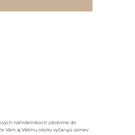
erlových náhrdelníkoch zdobíme do
é, že Vám aj Vášmu okoliu vyčarujú úsmev