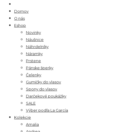
Domov
O nás
Eshop
Novinky
Náušnice
Náhrdelníky
Náramky
Prstene
Pánske šperky
Čelenky
Gumičky do vlasov
Spony do vlasov
Darčekové poukážky
SALE
Výber podľa La García
Kolekcie
Amalia
Andrea