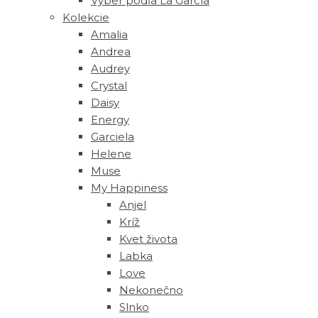
Výber podľa La García
Kolekcie
Amalia
Andrea
Audrey
Crystal
Daisy
Energy
Garciela
Helene
Muse
‎My Happiness
Anjel
Kríž
Kvet života
Labka
Love
Nekonečno
Slnko