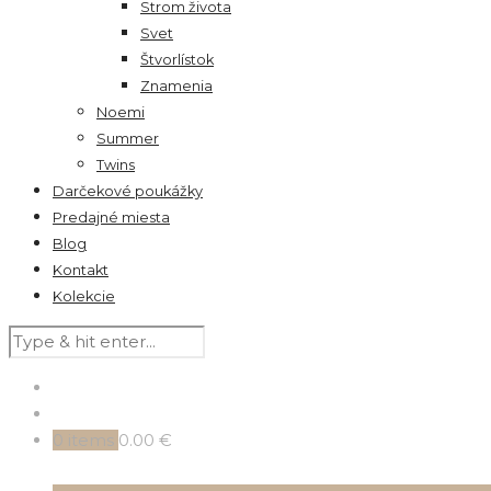
Strom života
Svet
Štvorlístok
Znamenia
Noemi
Summer
Twins
Darčekové poukážky
Predajné miesta
Blog
Kontakt
Kolekcie
0
items
0.00 €