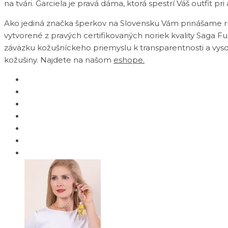
na tvári. Garciela je pravá dáma, ktorá spestrí Váš outfit pri 
Ako jediná značka šperkov na Slovensku Vám prinášame ru
vytvorené z pravých certifikovaných noriek kvality Saga F
záväzku kožušníckeho priemyslu k transparentnosti a vys
kožušiny. Najdete na našom
eshope.