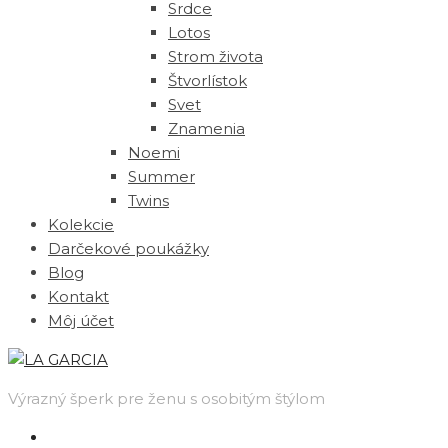
Srdce
Lotos
Strom života
Štvorlístok
Svet
Znamenia
Noemi
Summer
Twins
Kolekcie
Darčekové poukážky
Blog
Kontakt
Môj účet
Výrazný šperk pre ženu s osobitým štýlom