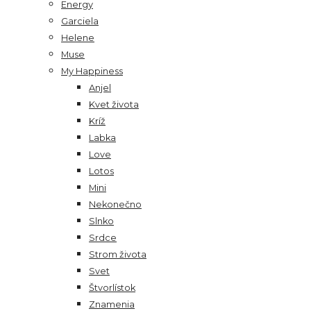
Energy
Garciela
Helene
Muse
My Happiness
Anjel
Kvet života
Kríž
Labka
Love
Lotos
Mini
Nekonečno
Slnko
Srdce
Strom života
Svet
Štvorlístok
Znamenia