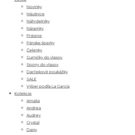
Novinky
Náušnice
Náhrdelníky
Náramky
Prstene
Pánske šperky
Čelenky
Gumičky do vlasov
Spony do vlasov
Darčekové poukážky
SALE
Výber podľa La García
Kolekcie
Amalia
Andrea
Audrey
Crystal
Daisy