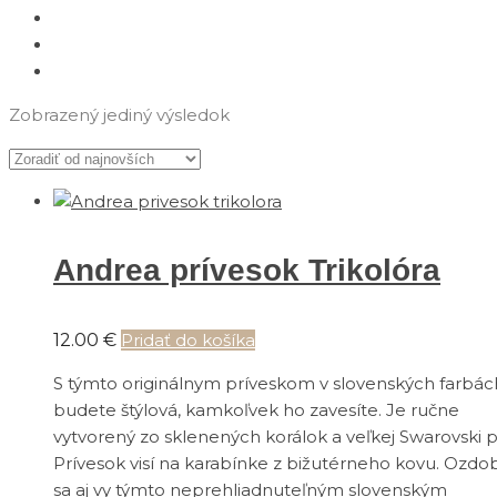
Zobrazený jediný výsledok
Andrea prívesok Trikolóra
12.00
€
Pridať do košíka
S týmto originálnym príveskom v slovenských farbác
budete štýlová, kamkoľvek ho zavesíte. Je ručne
vytvorený zo sklenených korálok a veľkej Swarovski p
Prívesok visí na karabínke z bižutérneho kovu. Ozdo
sa aj vy týmto neprehliadnuteľným slovenským