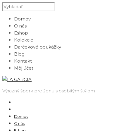
Domov
O nás
Eshop
Kolekcie
Darčekové poukážky
Blog
Kontakt
Môj účet
Výrazný šperk pre ženu s osobitým štýlom
Domov
O nás
Eshop