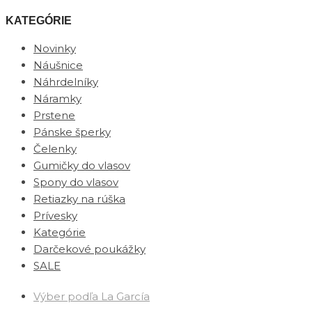
KATEGÓRIE
Novinky
Náušnice
Náhrdelníky
Náramky
Prstene
Pánske šperky
Čelenky
Gumičky do vlasov
Spony do vlasov
Retiazky na rúška
Prívesky
Kategórie
Darčekové poukážky
SALE
Výber podľa La García