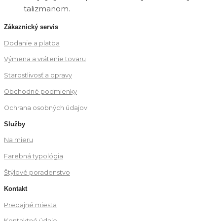
talizmanom.
Zákaznický servis
Dodanie a platba
Výmena a vrátenie tovaru
Starostlivosť a opravy
Obchodné podmienky
Ochrana osobných údajov
Služby
Na mieru
Farebná typológia
Štýlové poradenstvo
Kontakt
Predajné miesta
Kontaktné údaje